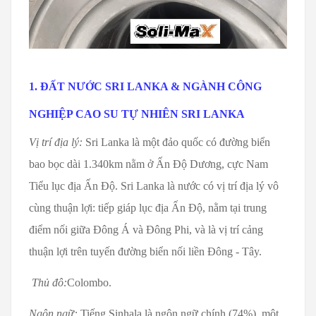
1. ĐẤT NƯỚC SRI LANKA & NGÀNH CÔNG
NGHIỆP CAO SU TỰ NHIÊN SRI LANKA
Vị trí địa lý:
Sri Lanka là một đảo quốc có đường biển
bao bọc dài 1.340km nằm ở Ấn Độ Dương, cực Nam
Tiểu lục địa Ấn Độ. Sri Lanka là nước có vị trí địa lý vô
cùng thuận lợi: tiếp giáp lục địa Ấn Độ, nằm tại trung
điểm nối giữa Đông Á và Đông Phi, và là vị trí cảng
thuận lợi trên tuyến đường biển nối liền Đông - Tây.
Thủ đô:
Colombo.
Ngôn ngữ:
Tiếng Sinhala là ngôn ngữ chính (74%), một