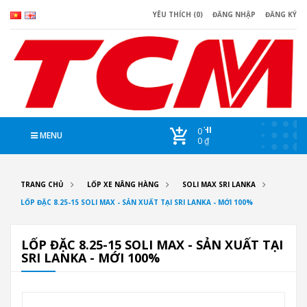
YÊU THÍCH (0)
ĐĂNG NHẬP
ĐĂNG KÝ
CHI
0
MENU
0 ₫
TRANG CHỦ
LỐP XE NÂNG HÀNG
SOLI MAX SRI LANKA
LỐP ĐẶC 8.25-15 SOLI MAX - SẢN XUẤT TẠI SRI LANKA - MỚI 100%
LỐP ĐẶC 8.25-15 SOLI MAX - SẢN XUẤT TẠI
SRI LANKA - MỚI 100%