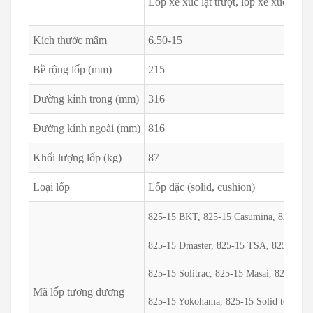
Lốp xe xúc lật trượt, lốp xe xúc lật n
Kích thước mâm
6.50-15
Bề rộng lốp (mm)
215
Đường kính trong (mm)
316
Đường kính ngoài (mm)
816
Khối lượng lốp (kg)
87
Loại lốp
Lốp đặc (solid, cushion)
825-15 BKT, 825-15 Casumina, 825-15 B
825-15 Dmaster, 825-15 TSA, 825-15 Sol
825-15 Solitrac, 825-15 Masai, 825-15 T
Mã lốp tương đương
825-15 Yokohama, 825-15 Solid tech, 82