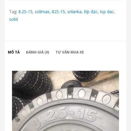
Tag:
8.25-15
,
solimax
,
825-15
,
srilanka
,
lốp đặc
,
lop dac
,
solid
MÔ TẢ
ĐÁNH GIÁ (0)
TƯ VẤN MUA XE