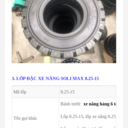
3. LỐP ĐẶC XE NÂNG SOLI MAX 8.25-15
Mã lốp
8.25-15
Bánh trước
xe nâng hàng 6 tấn
,
x
Lốp 8.25-15, lốp xe nâng 8.25-15
Tên gọi khác