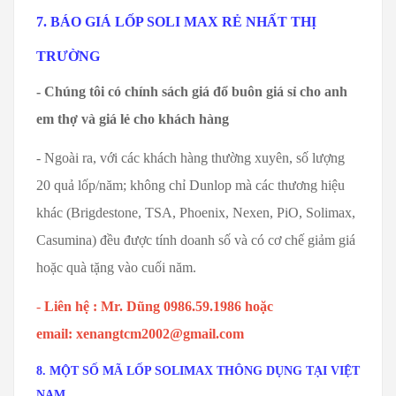
7. BÁO GIÁ LỐP SOLI MAX RẺ NHẤT THỊ
TRƯỜNG
- Chúng tôi có chính sách giá đổ buôn giá sỉ cho anh
em thợ và giá lẻ cho khách hàng
- Ngoài ra, với các khách hàng thường xuyên, số lượng
20 quả lốp/năm; không chỉ Dunlop mà các thương hiệu
khác (Brigdestone, TSA, Phoenix, Nexen, PiO, Solimax,
Casumina) đều được tính doanh số và có cơ chế giảm giá
hoặc quà tặng vào cuối năm.
-
Liên hệ : Mr. Dũng 0986.59.1986
hoặc
email: xenangtcm2002@gmail.com
8. MỘT SỐ MÃ LỐP SOLIMAX THÔNG DỤNG TẠI VIỆT
NAM