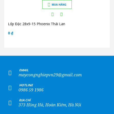
MUA HÀNG
Lốp Đặc 28x9-15 Phoenix Thái Lan
0 ₫
+
EMAIL
maycongnghiepvn29@gmail.com
+
HOTLINE
0986 59 1986
+
ĐỊA CHỈ
373 Hồng Hà, Hoàn Kiếm, Hà Nội