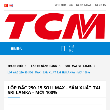
YÊU THÍCH (0)
ĐĂNG NHẬP
ĐĂNG KÝ
CHI
0
MENU
0 ₫
TRANG CHỦ
LỐP XE NÂNG HÀNG
SOLI MAX SRI LANKA
LỐP ĐẶC 250-15 SOLI MAX - SẢN XUẤT TẠI SRI LANKA - MỚI 100%
LỐP ĐẶC 250-15 SOLI MAX - SẢN XUẤT TẠI
SRI LANKA - MỚI 100%