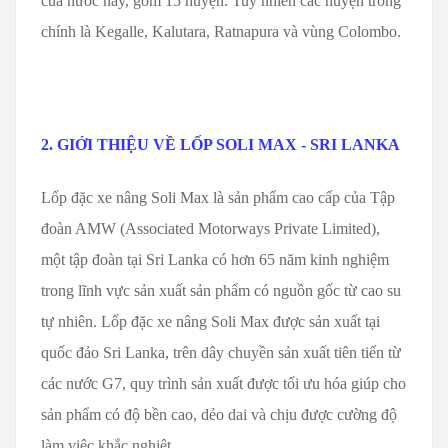
của nước này, gồm 15 huyện. Tuy nhiên các huyện trồng
chính là Kegalle, Kalutara, Ratnapura và vùng Colombo.
2. GIỚI THIỆU VỀ LỐP SOLI MAX - SRI LANKA
Lốp đặc xe nâng Soli Max là sản phẩm cao cấp của Tập
đoàn AMW (Associated Motorways Private Limited),
một tập đoàn tại Sri Lanka có hơn 65 năm kinh nghiệm
trong lĩnh vực sản xuất sản phẩm có nguồn gốc từ cao su
tự nhiên. Lốp đặc xe nâng Soli Max được sản xuất tại
quốc đảo Sri Lanka, trên dây chuyền sản xuất tiên tiến từ
các nước G7, quy trình sản xuất được tối ưu hóa giúp cho
sản phẩm có độ bền cao, dẻo dai và chịu được cường độ
làm việc khắc nghiệt.