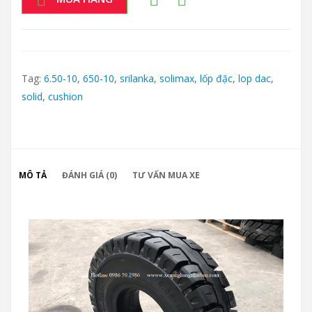
Tag:
6.50-10
,
650-10
,
srilanka
,
solimax
,
lốp đặc
,
lop dac
,
solid
,
cushion
MÔ TẢ
ĐÁNH GIÁ (0)
TƯ VẤN MUA XE