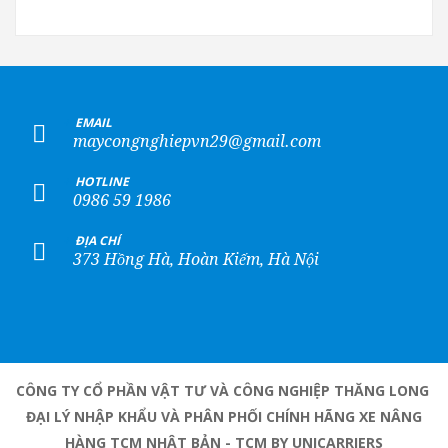
+
EMAIL
maycongnghiepvn29@gmail.com
+
HOTLINE
0986 59 1986
+
ĐỊA CHỈ
373 Hồng Hà, Hoàn Kiếm, Hà Nội
CÔNG TY CỔ PHẦN VẬT TƯ VÀ CÔNG NGHIỆP THĂNG LONG
ĐẠI LÝ NHẬP KHẨU VÀ PHÂN PHỐI CHÍNH HÃNG XE NÂNG
HÀNG TCM NHẬT BẢN - TCM BY UNICARRIERS