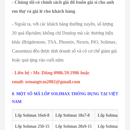
- Chúng tôi có chính sách giá đổ buôn giá sỉ cho anh
em thợ và giá lẻ cho khách hàng
- Ngoài ra, với các khách hàng thường xuyên, số lượng
20 quả lốp/năm; không chỉ Dunlop mà các thương hiệu
khác (Brigdestone, TSA, Phoenix, Nexen, PiO, Solimax,
Casumina) đều được tính doanh số và có cơ chế giảm giá
hoặc quà tặng vào cuối năm.
-
Liên hệ : Mr. Dũng 0986.59.1986
hoặc
email: xenangtcm2002@gmail.com
8. MỘT SỐ MÃ LỐP SOLIMAX THÔNG DỤNG TẠI VIỆT
NAM
Lốp Solimax 16x6-8
Lốp Solimax 18x7-8
Lốp Solimax 200/5
Lốp Solimax 250-15
Lốp Solimax 28x9-15
Lốp Solimax 300-