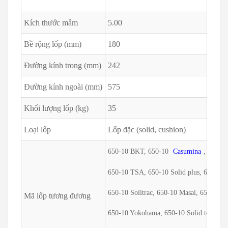
Kích thước mâm
5.00
Bề rộng lốp (mm)
180
Đường kính trong (mm)
242
Đường kính ngoài (mm)
575
Khối lượng lốp (kg)
35
Loại lốp
Lốp đặc (solid, cushion)
650-10 BKT, 650-10
Casumina
, 650-1
650-10 TSA, 650-10 Solid plus, 650-10
650-10 Solitrac, 650-10 Masai, 650-10 
Mã lốp tương đương
650-10 Yokohama, 650-10 Solid tech, 65